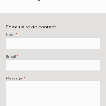
Formulaire de contact
Nom
*
Email
*
Message
*